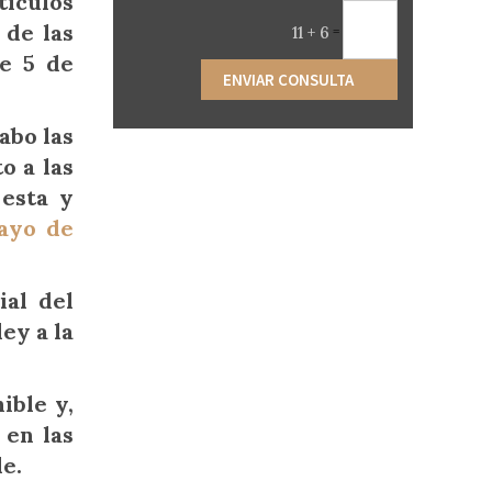
tículos
 de las
11 + 6
=
de 5 de
ENVIAR CONSULTA
abo las
o a las
 esta y
ayo de
ial del
ey a la
ible y,
 en las
e.