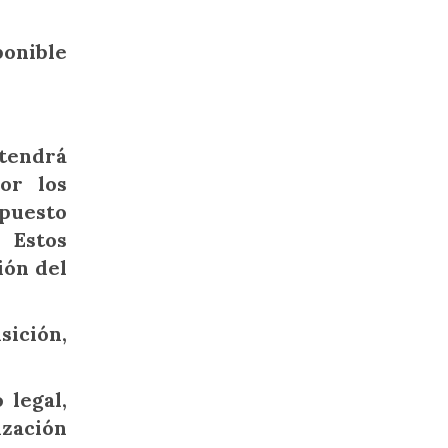
ponible
btendrá
or los
mpuesto
 Estos
ión del
sición,
 legal,
ización