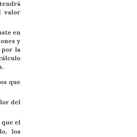
btendrá
l valor
nste en
iones y
 por la
cálculo
n.
los que
lor del
 que el
o, los