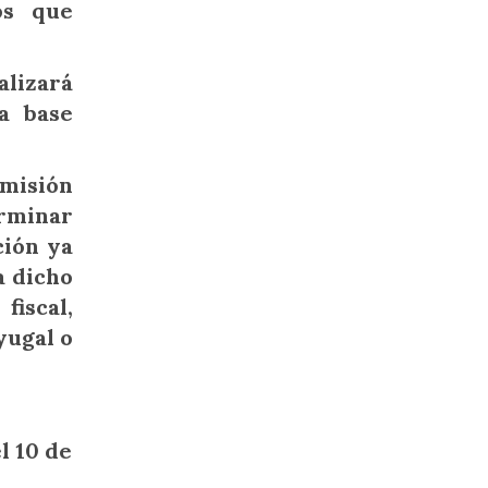
os que
lizará
a base
smisión
erminar
ción ya
a dicho
fiscal,
yugal o
l 10 de