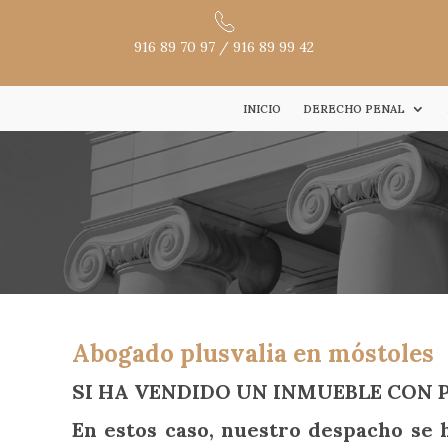
916 89 70 97
/
916 89 99 42
INICIO
DERECHO PENAL
Abogado plusvalia en móst
oles
SI HA VENDIDO UN INMUEBLE CON 
En estos caso, nuestro despacho se 