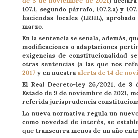
de 3 de noviembre de 2021
) declara
107.1, segundo párrafo, 107.2.a) y 10
haciendas locales (
LRHL
), aprobado
marzo.
En la sentencia se señala, además, qu
modificaciones o adaptaciones perti
exigencias de constitucionalidad se
otras sentencias (a las que nos re
2017
y en nuestra
alerta de 14 de no
El Real Decreto-ley 26/2021, de 8 d
Estado de 9 de noviembre de 2021, mod
referida jurisprudencia constituciona
La nueva normativa regula un nuevo 
como novedad de interés, se estable
que transcurra menos de un año entre