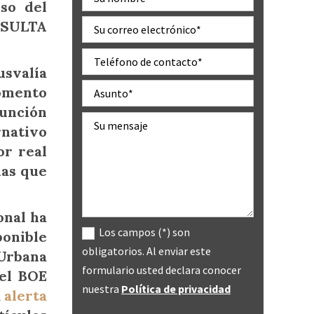
so del
NSULTA
usvalía
momento
función
rnativo
or real
las que
onal ha
Los campos (*) son
ponible
obligatorios. Al enviar este
Urbana
formulario usted declara conocer
 el BOE
nuestra
Política de privacidad
a
alerta