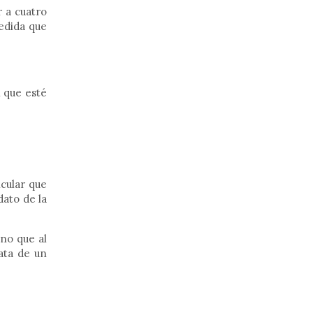
r a cuatro
medida que
n que esté
cular que
dato de la
rno que al
ata de un