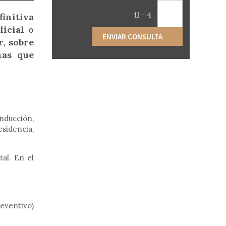
11 + 4
=
finitiva
licial o
ENVIAR CONSULTA
, sobre
nas que
onducción,
esidencia,
al. En el
eventivo)