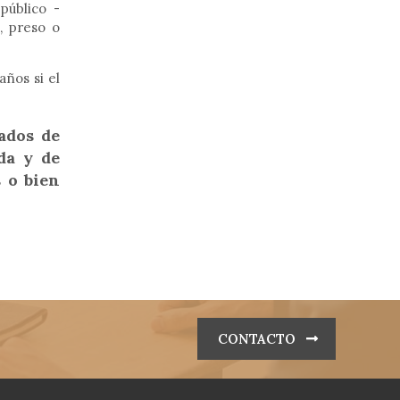
público -
, preso o
años si el
ados de
da y de
 o bien
CONTACTO