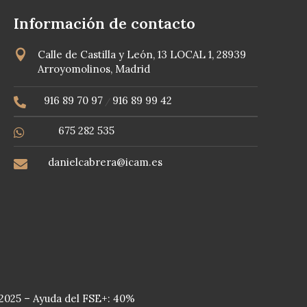
Información de contacto

Calle de Castilla y León, 13 LOCAL 1, 28939
Arroyomolinos, Madrid
916 89 70 97
916 89 99 42

/
675 282 535

danielcabrera@icam.es

2025 – Ayuda del FSE+: 40%